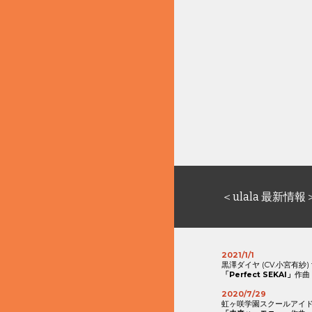
＜
ulala 
最新情報
2021/1/1
黒澤ダイヤ (CV.小宮有紗) fr
「
Perfect SEKAI
」
作曲
2020/7/29
虹ヶ咲学園スクールアイ