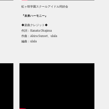
虹ヶ咲学園スクールアイドル同好会
『
未来ハーモニー
』
◆楽曲クレジット◆
作詞：Kanata Okajima
作曲：Akira Sunset、ulala
編曲：ulala