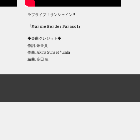
ラブライブ！サンシャイン!!
『
Marine Border Parasol
』
◆楽曲クレジット◆
作詞: 畑亜貴
作曲: Akira Sunset / ulala
編曲: 高田 暁