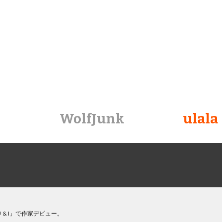
ip to main content
Skip to navigat
WolfJunk
ulala
 & I」
で作家デビュー。