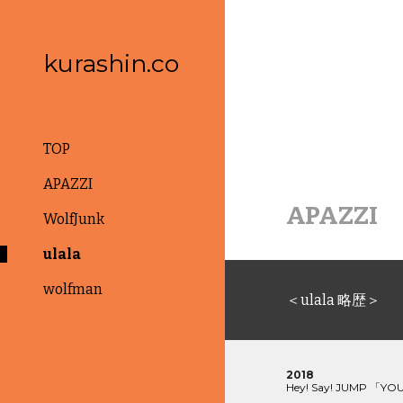
Sk
kurashin.co
TOP
APAZZI
APAZZI
WolfJunk
ulala
wolfman
＜
ulala 
略歴＞
20
1
8
Hey! Say! JUMP 
「YOU