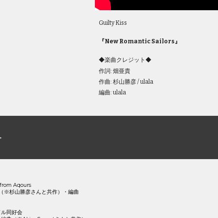
Guilty Kiss
『
New Romantic Sailors
』
◆楽曲クレジット◆
作詞: 畑亜貴
作曲: 
杉山勝彦
 / ulala
編曲: ulala
＞
om Aqours
（※杉山勝彦さんと共作）・編曲
ドル同好会