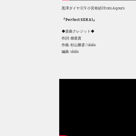
黒澤ダイヤ (CV.小宮有紗) from Aqours
『
Perfect SEKAI
』
◆楽曲クレジット◆
作詞: 畑亜貴
作曲: 杉山勝彦 / ulala
編曲: ulala