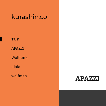
Sk
kurashin.co
TOP
APAZZI
WolfJunk
ulala
wolfman
APAZZI