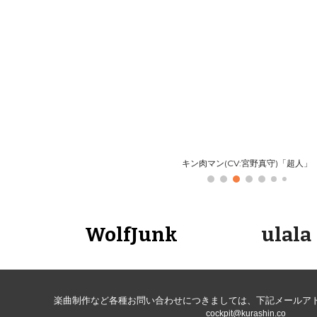
ip to main content
Skip to navigat
キン肉マン(CV:宮野真守)「超人」
WolfJunk
ulala
楽曲制作
など各種お問い合わせにつきましては
、下記メールア
cockpit@kurashin.co